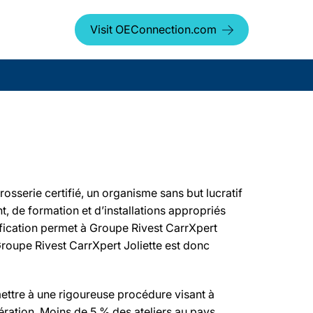
Visit OEConnection.com
osserie certifié, un organisme sans but lucratif
t, de formation et d’installations appropriés
ification permet à Groupe Rivest CarrXpert
Groupe Rivest CarrXpert Joliette est donc
umettre à une rigoureuse procédure visant à
ération. Moins de 5 % des ateliers au pays