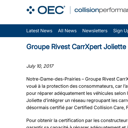
Latest News
All News
Newsletters
Sign U
Groupe Rivest CarrXpert Joliette se
July 10, 2017
Notre-Dame-des-Prairies – Groupe Rivest CarrXpert
voué à la protection des consommateurs, car l’at
pour réparer adéquatement les véhicules selon 
Joliette d’intégrer un réseau regroupant les car
désormais certifié par Certified Collision Care, 
Pour obtenir la certification par les constructe
garantir sa capacité à réparer adéquatement et 