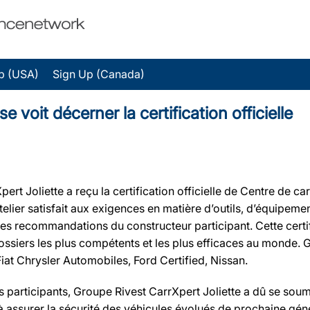
p (USA)
Sign Up (Canada)
 voit décerner la certification officielle
 Joliette a reçu la certification officielle de Centre de carr
elier satisfait aux exigences en matière d’outils, d’équipemen
les recommandations du constructeur participant. Cette cert
rossiers les plus compétents et les plus efficaces au monde. 
Fiat Chrysler Automobiles, Ford Certified, Nissan.
urs participants, Groupe Rivest CarrXpert Joliette a dû se so
à assurer la sécurité des véhicules évolués de prochaine gén