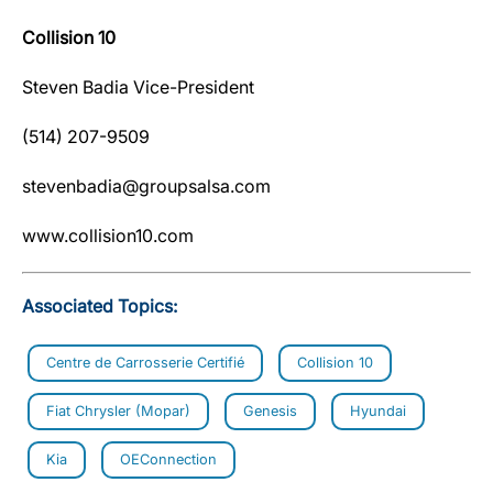
Collision 10
Steven Badia Vice-President
(514) 207-9509
stevenbadia@groupsalsa.com
www.collision10.com
Associated Topics:
Centre de Carrosserie Certifié
Collision 10
Fiat Chrysler (Mopar)
Genesis
Hyundai
Kia
OEConnection