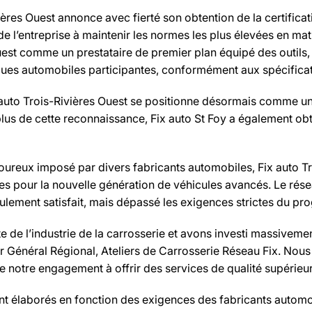
ières Ouest annonce avec fierté son obtention de la certificati
l’entreprise à maintenir les normes les plus élevées en mati
Ouest comme un prestataire de premier plan équipé des outils,
ues automobiles participantes, conformément aux spécificat
ix auto Trois-Rivières Ouest se positionne désormais comme un
 plus de cette reconnaissance, Fix auto St Foy a également obt
goureux imposé par divers fabricants automobiles, Fix auto T
es pour la nouvelle génération de véhicules avancés. Le rés
seulement satisfait, mais dépassé les exigences strictes du pr
e de l’industrie de la carrosserie et avons investi massivem
 Général Régional, Ateliers de Carrosserie Réseau Fix. Nous
e notre engagement à offrir des services de qualité supérieur 
t élaborés en fonction des exigences des fabricants automobil