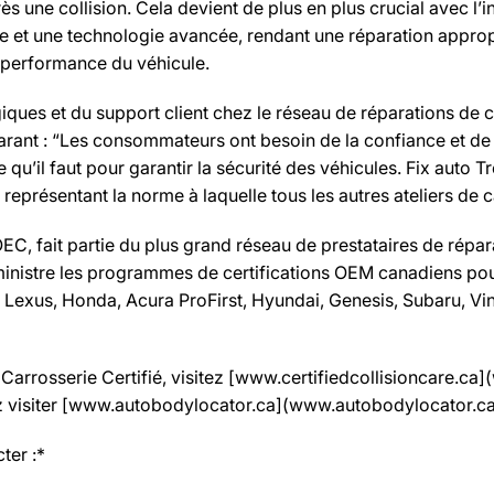
après une collision. Cela devient de plus en plus crucial avec
ce et une technologie avancée, rendant une réparation approp
a performance du véhicule.
iques et du support client chez le réseau de réparations de c
arant : “Les consommateurs ont besoin de la confiance et de la
 qu’il faut pour garantir la sécurité des véhicules. Fix auto T
 représentant la norme à laquelle tous les autres ateliers de 
OEC, fait partie du plus grand réseau de prestataires de répa
ministre les programmes de certifications OEM canadiens po
ta, Lexus, Honda, Acura ProFirst, Hyundai, Genesis, Subaru, V
arrosserie Certifié, visitez [www.certifiedcollisioncare.ca]
lez visiter [www.autobodylocator.ca](www.autobodylocator.ca
ter :*